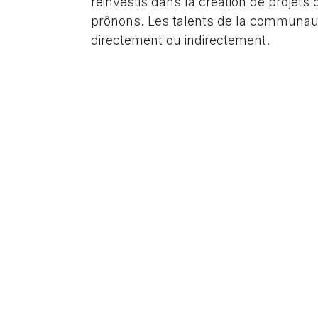
réinvestis dans la création de projets
prônons. Les talents de la communauté
directement ou indirectement.