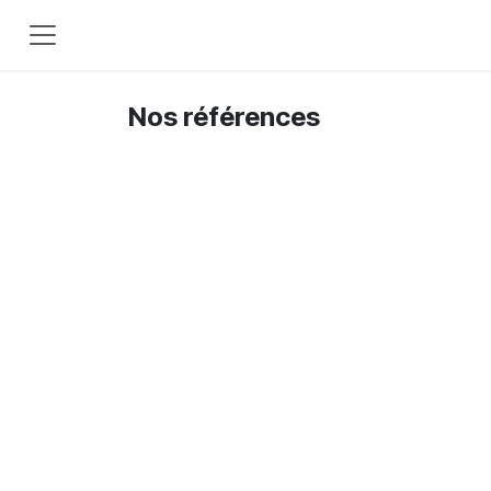
Se rendre au contenu
Nos références