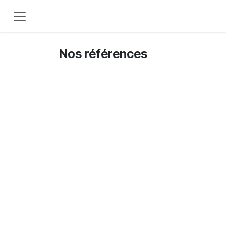
Se rendre au contenu
Nos références